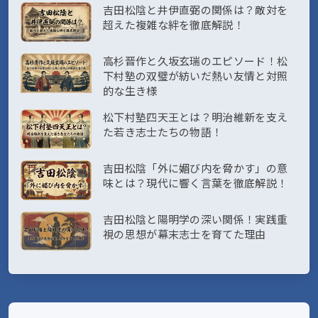
吉田松陰と井伊直弼の関係は？敵対を
超えた複雑な絆を徹底解説！
高杉晋作と久坂玄瑞のエピソード！松
下村塾の双璧が紡いだ熱い友情と対照
的な生き様
松下村塾四天王とは？明治維新を支え
た若き志士たちの物語！
吉田松陰「外に媚び内を脅かす」の意
味とは？現代に響く言葉を徹底解説！
吉田松陰と陽明学の深い関係！実践重
視の思想が幕末志士を育てた理由