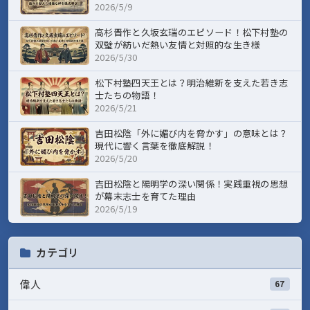
2026/5/9
高杉晋作と久坂玄瑞のエピソード！松下村塾の
双璧が紡いだ熱い友情と対照的な生き様
2026/5/30
松下村塾四天王とは？明治維新を支えた若き志
士たちの物語！
2026/5/21
吉田松陰「外に媚び内を脅かす」の意味とは？
現代に響く言葉を徹底解説！
2026/5/20
吉田松陰と陽明学の深い関係！実践重視の思想
が幕末志士を育てた理由
2026/5/19
カテゴリ
偉人
67