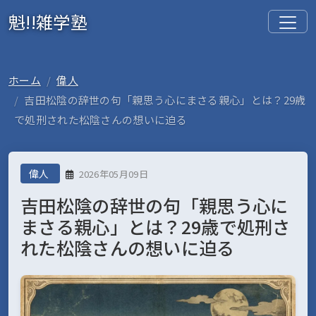
魁!!雑学塾
ホーム
偉人
吉田松陰の辞世の句「親思う心にまさる親心」とは？29歳
で処刑された松陰さんの想いに迫る
偉人
2026年05月09日
吉田松陰の辞世の句「親思う心に
まさる親心」とは？29歳で処刑さ
れた松陰さんの想いに迫る