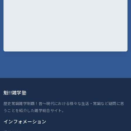
魁!!雑学塾
歴史常識雑学制覇！昔～現代における様々な生活・常識など疑問に思
うことを紹介した雑学総合サイト。
インフォメーション