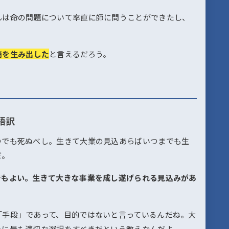
んは命の問題について率直に師に問うことができたし、
。
簡を生み出した
と言えるだろう。
語訳
つでも死ぬべし。生きて大業の見込あらばいつまでも生
だ。
でもよい。生きて大きな事業を成し遂げられる見込みがあ
「手段」であって、目的ではないと言っているんだね。大
めに最も適切な選択をすべきだという教えなんだよ。