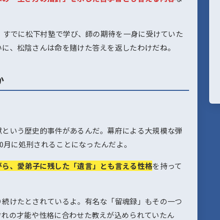
ど、すでに松下村塾で学び、師の期待を一身に受けていた
いに、松陰さんは命を賭けた答えを返したわけだね。
か
獄という歴史的事件があるんだ。幕府による大規模な弾
10月に処刑されることになったんだよ。
がら、愛弟子に残した「遺言」とも言える性格
を持って
り続けたとされているよ。有名な「留魂録」もその一つ
ぞれの才能や性格に合わせた教えが込められていたん