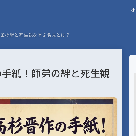
ホ
師弟の絆と死生観を学ぶ名文とは？
の手紙！師弟の絆と死生観