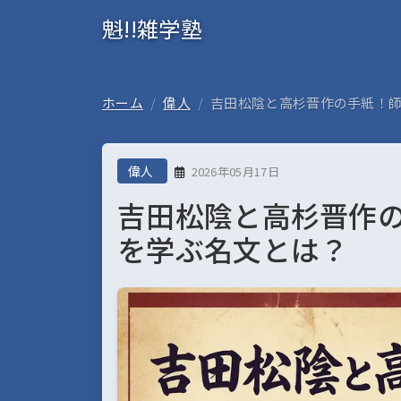
魁!!雑学塾
ホーム
偉人
吉田松陰と高杉晋作の手紙！
偉人
2026年05月17日
吉田松陰と高杉晋作
を学ぶ名文とは？