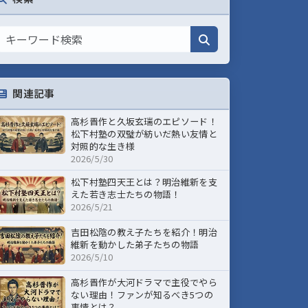
関連記事
高杉晋作と久坂玄瑞のエピソード！
松下村塾の双璧が紡いだ熱い友情と
対照的な生き様
2026/5/30
松下村塾四天王とは？明治維新を支
えた若き志士たちの物語！
2026/5/21
吉田松陰の教え子たちを紹介！明治
維新を動かした弟子たちの物語
2026/5/10
高杉晋作が大河ドラマで主役でやら
ない理由！ファンが知るべき5つの
事情とは？