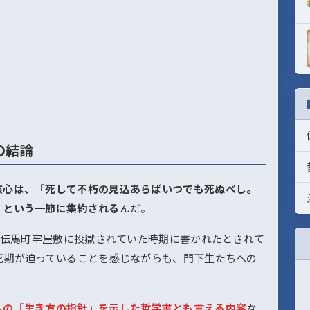
の結論
核心は、「死して不朽の見込あらばいつでも死ぬべし。
」という一節に集約される
んだ。
戸の伝馬町牢屋敷に投獄されていた時期に書かれたとされて
死期が迫っていることを感じながらも、門下生たちへの
への「生き方の指針」を示した哲学書とも言える内容
な