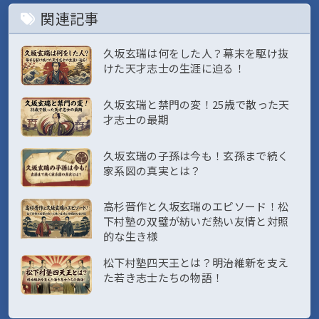
関連記事
久坂玄瑞は何をした人？幕末を駆け抜
けた天才志士の生涯に迫る！
久坂玄瑞と禁門の変！25歳で散った天
才志士の最期
久坂玄瑞の子孫は今も！玄孫まで続く
家系図の真実とは？
高杉晋作と久坂玄瑞のエピソード！松
下村塾の双璧が紡いだ熱い友情と対照
的な生き様
松下村塾四天王とは？明治維新を支え
た若き志士たちの物語！