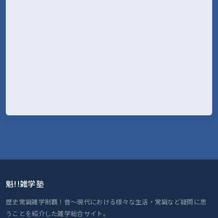
魁!!雑学塾
歴史常識雑学制覇！昔～現代における様々な生活・常識など疑問に思
うことを紹介した雑学総合サイト。