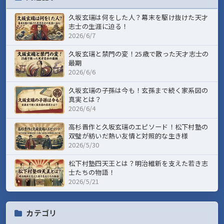
久坂玄瑞は何をした人？幕末を駆け抜けた天才
志士の生涯に迫る！
2026/6/7
久坂玄瑞と禁門の変！25歳で散った天才志士の
最期
2026/6/6
久坂玄瑞の子孫は今も！玄孫まで続く家系図の
真実とは？
2026/6/4
高杉晋作と久坂玄瑞のエピソード！松下村塾の
双璧が紡いだ熱い友情と対照的な生き様
2026/5/30
松下村塾四天王とは？明治維新を支えた若き志
士たちの物語！
2026/5/21
カテゴリ