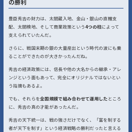
の勝利
豊臣秀吉の財力は、太閤蔵入地、金山・銀山の直轄支
配、太閤検地、そして商業政策という
4つの柱
によって
支えられていたんだ。
さらに、戦国末期の銀の大量産出という時代の波にも乗
ることができたのが大きかったんだね。
秀吉の経済政策には、信長や他の大名からの継承・アレ
ンジという面もあって、完全にオリジナルではないとい
う指摘もあるよ。
でも、それらを
全国規模で組み合わせて運用した
ところ
に、秀吉の真の才能があったんだ。
秀吉の天下統一は、戦の強さだけでなく、「富を制する
者が天下を制す」という経済戦略の勝利だったと言える