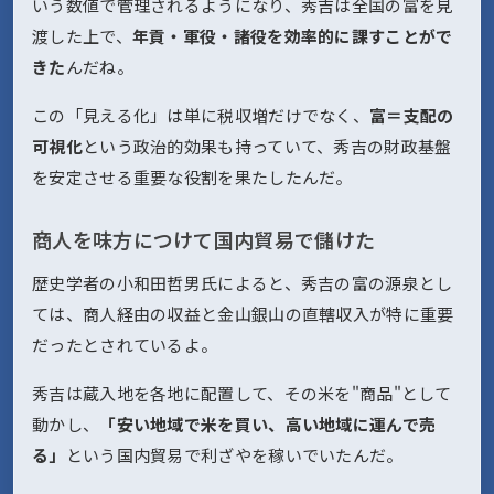
いう数値で管理されるようになり、秀吉は全国の富を見
渡した上で、
年貢・軍役・諸役を効率的に課すことがで
きた
んだね。
この「見える化」は単に税収増だけでなく、
富＝支配の
可視化
という政治的効果も持っていて、秀吉の財政基盤
を安定させる重要な役割を果たしたんだ。
商人を味方につけて国内貿易で儲けた
歴史学者の小和田哲男氏によると、秀吉の富の源泉とし
ては、商人経由の収益と金山銀山の直轄収入が特に重要
だったとされているよ。
秀吉は蔵入地を各地に配置して、その米を"商品"として
動かし、
「安い地域で米を買い、高い地域に運んで売
る」
という国内貿易で利ざやを稼いでいたんだ。