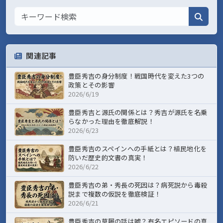
関連記事
豊臣秀吉の身分制度！戦国時代を変えた3つの
政策とその影響
2026/6/19
豊臣秀吉と源氏の関係とは？秀吉が源氏を名乗
らなかった理由を徹底解説！
2026/6/23
豊臣秀吉のスペインへの手紙とは？植民地化を
防いだ歴史的文書の真実！
2026/6/22
豊臣秀吉の弟・秀長の死因は？病死説から毒殺
説まで複数の仮説を徹底検証！
2026/6/21
豊臣秀吉の草履の話は嘘？有名エピソードの真