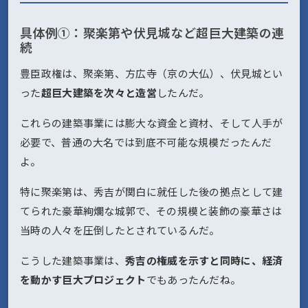
具体例①：聚楽第や伏見城など超巨大建築の連
続
豊臣政権は、聚楽第、方広寺（京の大仏）、伏見城とい
った
超巨大建築を次々と造営
したんだ。
これらの建築事業には膨大な資金と資材、そして人手が
必要で、普通の大名では到底不可能な規模だったんだ
よ。
特に聚楽第は、秀吉が関白に就任した後の拠点として建
てられた豪華絢爛な城郭で、その規模と装飾の豪華さは
当時の人々を圧倒したとされているんだ。
こうした建築事業は、
秀吉の権威を示すと同時に、経済
を動かす巨大プロジェクト
でもあったんだね。