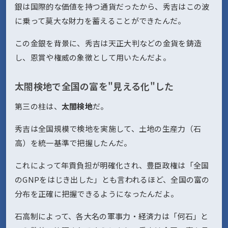
銀は国際的な価値を持つ通貨だったから、秀吉はこの波
に乗って莫大な財力を蓄えることができたんだ。
この金銀を背景に、秀吉は天正大判などの金貨を鋳造
し、恩賞や権威の象徴として用いたんだよ。
太閤検地で全国の富を"見える化"した
第三の柱は、
太閤検地
だ。
秀吉は全国規模で検地を実施して、土地の生産力（石
高）を統一基準で把握したんだ。
これによって年貢負担が明確化され、豊臣政権は「全国
のGNPをはじき出した」とも言われるほど、全国の富の
分布を正確に把握できるようになったんだよ。
石高制によって、各大名の軍事力・経済力は「何石」と