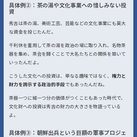
具体例②：茶の湯や文化事業への惜しみない投
資
秀吉は茶の湯、美術工芸、芸能などの文化事業にも莫大
な資金を投じたんだ。
千利休を重用して茶の湯を政治の場に取り入れ、名物茶
器を集め、茶会を開くことで大名たちとの関係を築いて
いったんだよ。
こうした文化への投資は、単なる趣味ではなく、
権力と
財力を誇示する政治的手段
でもあったんだね。
茶器一つに城一つ分の価値がつくこともあった時代で、
文化財への投資は秀吉の財力の大きさを物語っている
よ。
具体例③：朝鮮出兵という巨額の軍事プロジェ