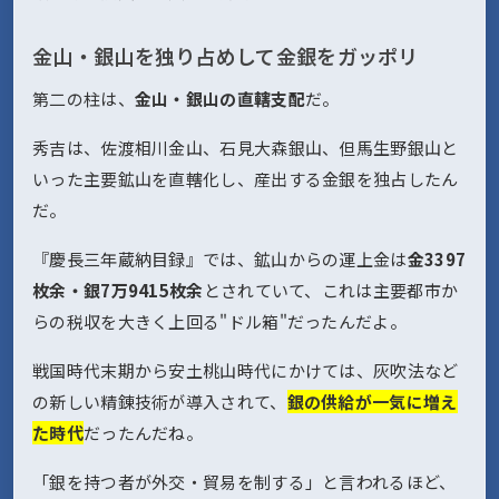
金山・銀山を独り占めして金銀をガッポリ
第二の柱は、
金山・銀山の直轄支配
だ。
秀吉は、佐渡相川金山、石見大森銀山、但馬生野銀山と
いった主要鉱山を直轄化し、産出する金銀を独占したん
だ。
『慶長三年蔵納目録』では、鉱山からの運上金は
金3397
枚余・銀7万9415枚余
とされていて、これは主要都市か
らの税収を大きく上回る"ドル箱"だったんだよ。
戦国時代末期から安土桃山時代にかけては、灰吹法など
の新しい精錬技術が導入されて、
銀の供給が一気に増え
た時代
だったんだね。
「銀を持つ者が外交・貿易を制する」と言われるほど、