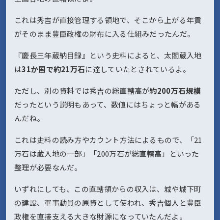
これは秀吉が直接管理する領地で、そこから上がる年貢
がそのまま豊臣政権の財布に入る仕組みだったんだ。
『慶長三年蔵納目録』という史料によると、太閤蔵入地
は
31か国で約21万石
に達していたとされているよ。
ただし、別の資料では秀吉の総直轄高が
約200万石規模
だったという説明もあって、数値にはちょっと幅がある
んだね。
これは史料の読み方やカウント方法によるもので、「21
万石は蔵入地の一部」「200万石が総直轄高」といった
整理が必要なんだ。
いずれにしても、この直轄領からの収入は、城や城下町
の建設、軍事動員の原資として使われ、秀吉個人と豊臣
政権を直接支える大きな財源になっていたんだよ。