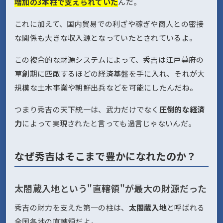
増加の3本柱で支えられていた
んだ。
これに加えて、国内貿易での利ざや稼ぎや商人との密接
な関係も大きな収入源となっていたとされているよ。
この複合的な財源システムによって、秀吉は江戸幕府の
草創期に匹敵するほどの経済基盤を手に入れ、それが大
規模な土木事業や朝鮮出兵などを可能にしたんだね。
つまり秀吉の天下統一は、武力だけでなく
圧倒的な経済
力
によって実現されたと言っても過言じゃないんだ。
なぜ秀吉はそこまで豊かになれたのか？
太閤蔵入地という"直轄領"が最大の財源だった
秀吉の財力を支えた第一の柱は、
太閤蔵入地
と呼ばれる
全国各地の直轄領だよ。